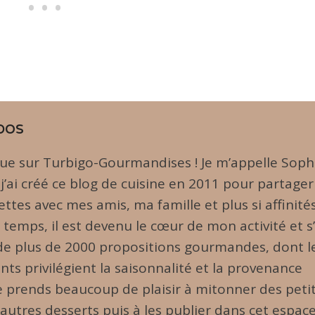
pos
ue sur Turbigo-Gourmandises ! Je m’appelle Soph
 j’ai créé ce blog de cuisine en 2011 pour partager
ttes avec mes amis, ma famille et plus si affinités
u temps, il est devenu le cœur de mon activité et s
 de plus de 2000 propositions gourmandes, dont l
nts privilégient la saisonnalité et la provenance
Je prends beaucoup de plaisir à mitonner des peti
 autres desserts puis à les publier dans cet espac