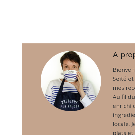
A pro
Bienven
Seïté et
mes rece
Au fil d
enrichi
ingrédie
locale. 
plats et