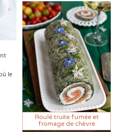
ont
où le
Roulé truite fumée et
fromage de chèvre