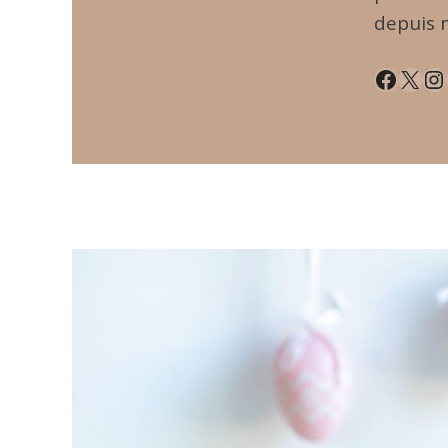
depuis 
Facebook
X
Instagram
Pin