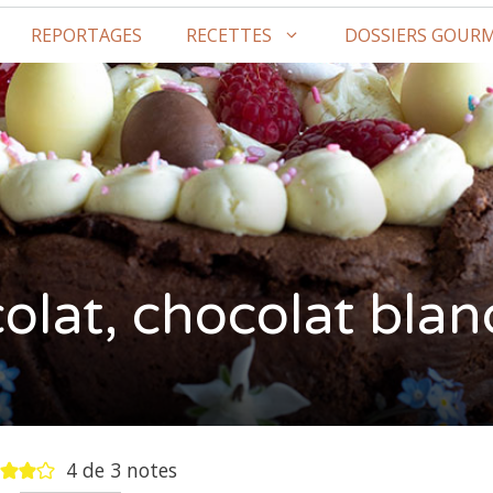
REPORTAGES
RECETTES
DOSSIERS GOUR
olat, chocolat blan
4
de
3
notes