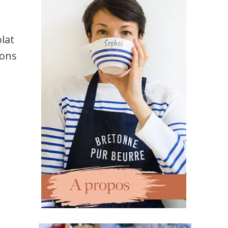
lat
vons