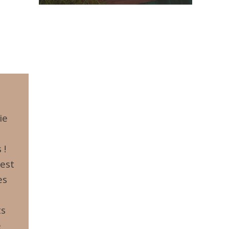
ie
 !
’est
es
ts
e