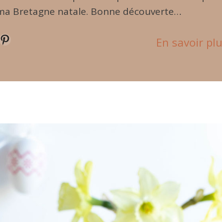
ma Bretagne natale. Bonne découverte…
terest
En savoir pl