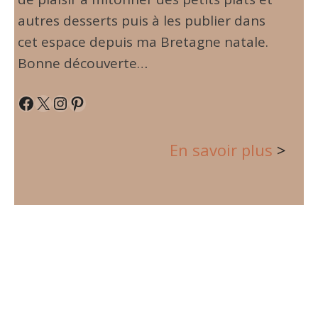
autres desserts puis à les publier dans
cet espace depuis ma Bretagne natale.
Bonne découverte…
Facebook
X
Instagram
Pinterest
En savoir plus
>