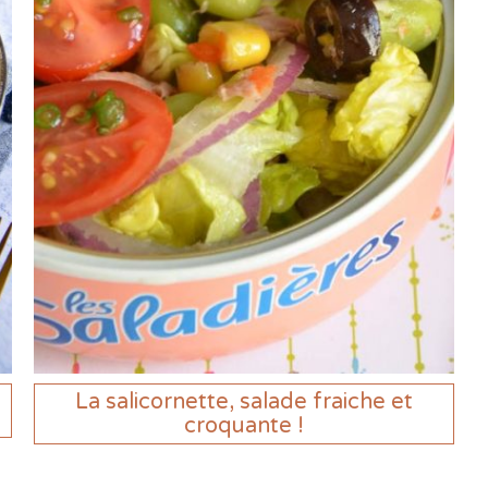
La salicornette, salade fraiche et
croquante !