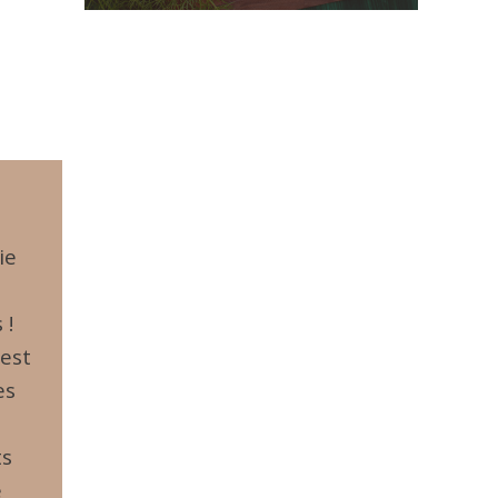
ie
 !
’est
es
ts
e