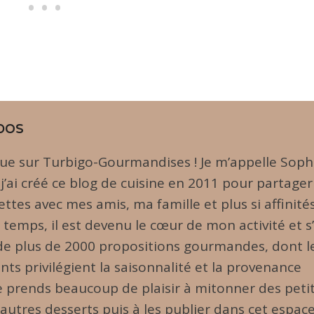
pos
ue sur Turbigo-Gourmandises ! Je m’appelle Soph
 j’ai créé ce blog de cuisine en 2011 pour partager
ttes avec mes amis, ma famille et plus si affinités
u temps, il est devenu le cœur de mon activité et s
 de plus de 2000 propositions gourmandes, dont l
nts privilégient la saisonnalité et la provenance
Je prends beaucoup de plaisir à mitonner des peti
 autres desserts puis à les publier dans cet espac