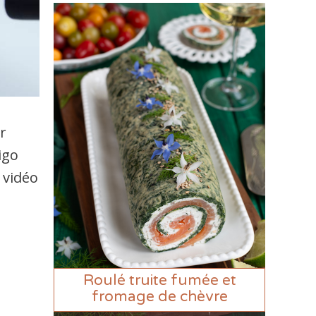
er
igo
 vidéo
Roulé truite fumée et
fromage de chèvre