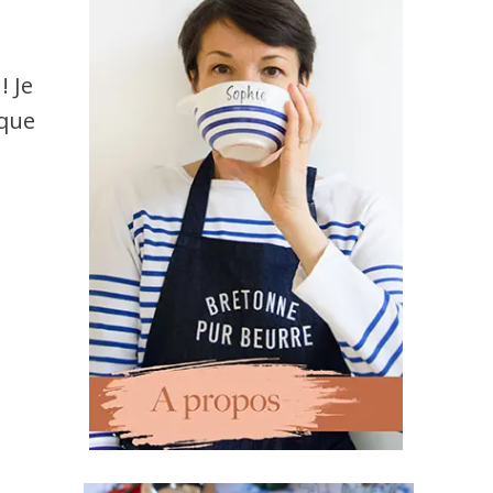
! Je
 que