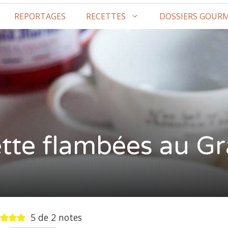
REPORTAGES
RECETTES
DOSSIERS GOUR
tte flambées au G
5
de
2
notes