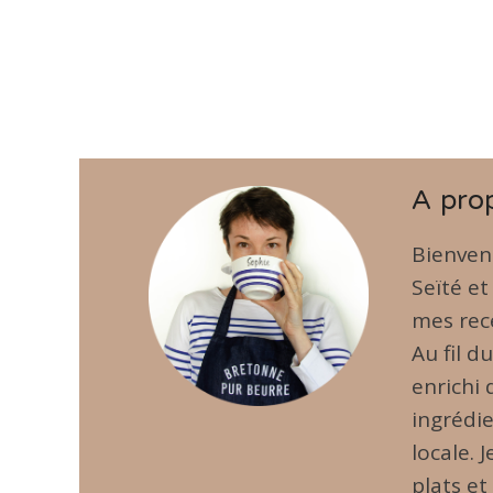
A pro
Bienven
Seïté et
mes rece
Au fil d
enrichi
ingrédie
locale. 
plats et