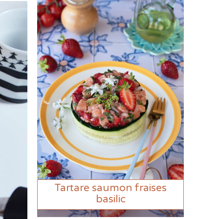
Tartare saumon fraises
basilic