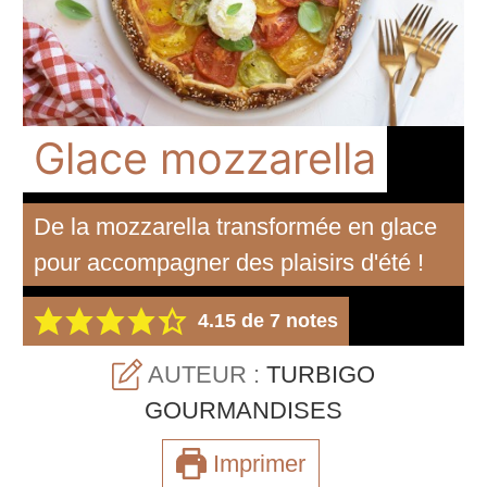
Glace mozzarella
De la mozzarella transformée en glace
pour accompagner des plaisirs d'été !
4.15
de
7
notes
AUTEUR :
TURBIGO
GOURMANDISES
Imprimer