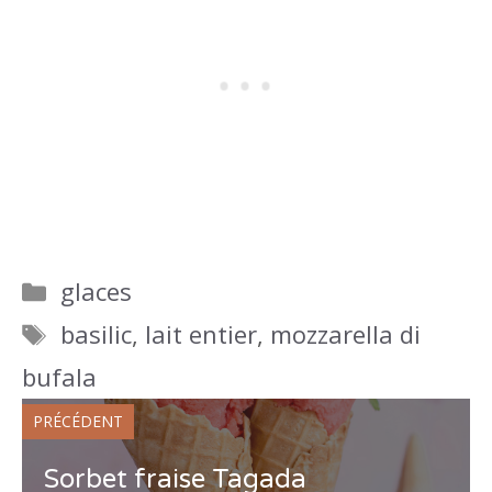
Catégories
glaces
Étiquettes
basilic
,
lait entier
,
mozzarella di
bufala
PRÉCÉDENT
Sorbet fraise Tagada