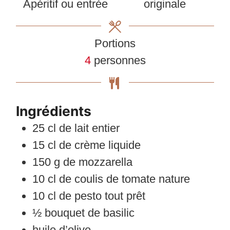
Apéritif ou entrée
originale
Portions
4
personnes
Ingrédients
25
cl
de lait entier
15
cl
de crème liquide
150
g
de mozzarella
10
cl
de coulis de tomate nature
10
cl
de pesto tout prêt
½
bouquet de basilic
huile d’olive