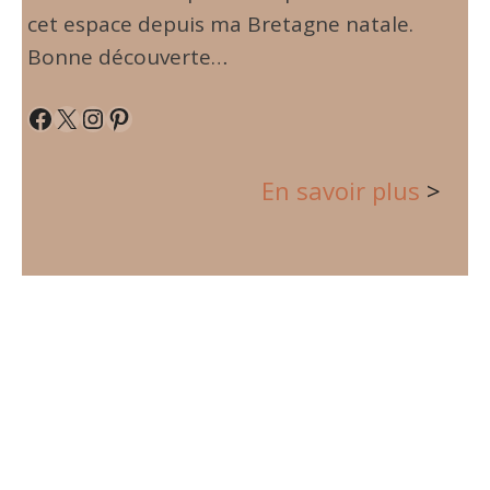
cet espace depuis ma Bretagne natale.
Bonne découverte…
Facebook
X
Instagram
Pinterest
En savoir plus
>