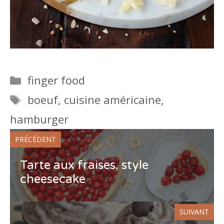
Catégories
finger food
Étiquettes
boeuf
,
cuisine américaine
,
hamburger
PRÉCÉDENT
Tarte aux fraises, style
cheesecake
SUIVANT