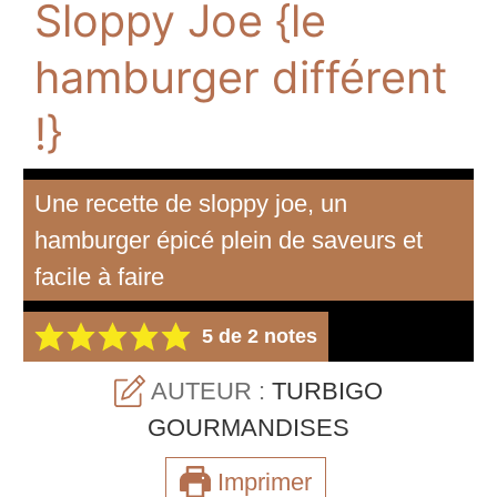
Sloppy Joe {le
hamburger différent
!}
Une recette de sloppy joe, un
hamburger épicé plein de saveurs et
facile à faire
5
de
2
notes
AUTEUR :
TURBIGO
GOURMANDISES
Imprimer