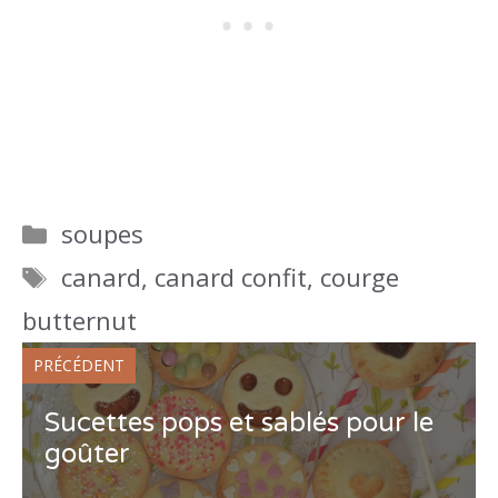
Catégories
soupes
Étiquettes
canard
,
canard confit
,
courge
butternut
PRÉCÉDENT
Sucettes pops et sablés pour le
goûter