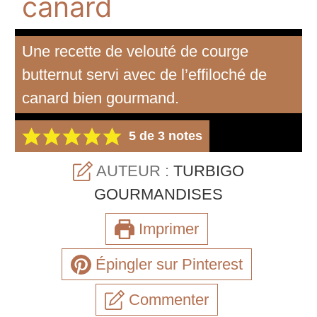
canard
Une recette de velouté de courge
butternut servi avec de l’effiloché de
canard bien gourmand.
5
de
3
notes
AUTEUR :
TURBIGO
GOURMANDISES
Imprimer
Épingler sur Pinterest
Commenter