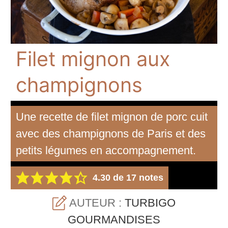
Filet mignon aux
champignons
Une recette de filet mignon de porc cuit
avec des champignons de Paris et des
petits légumes en accompagnement.
4.30
de
17
notes
AUTEUR :
TURBIGO
GOURMANDISES