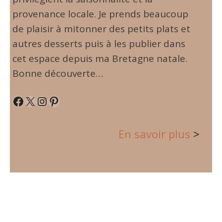
provenance locale. Je prends beaucoup
de plaisir à mitonner des petits plats et
autres desserts puis à les publier dans
cet espace depuis ma Bretagne natale.
Bonne découverte…
Facebook
X
Instagram
Pinterest
En savoir plus
>