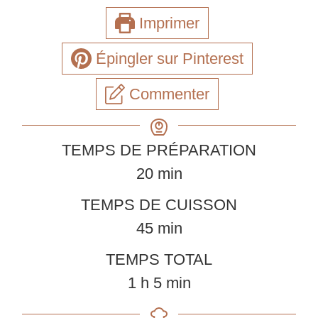
Imprimer
Épingler sur Pinterest
Commenter
TEMPS DE PRÉPARATION
minutes
20
min
TEMPS DE CUISSON
minutes
45
min
TEMPS TOTAL
heure
minutes
1
h
5
min