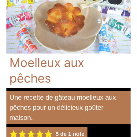
Moelleux aux
pêches
Une recette de gâteau moelleux aux
pêches pour un délicieux goûter
maison.
5
de 1 note