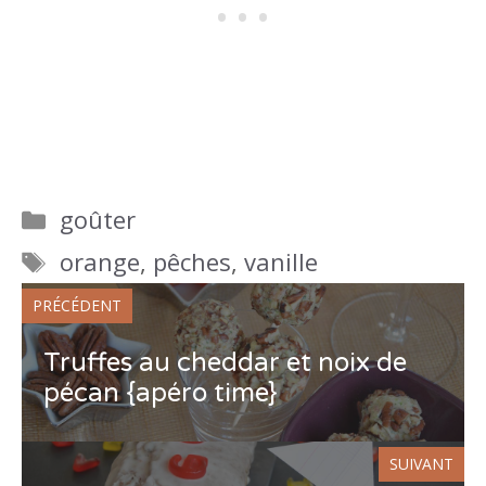
Catégories
goûter
Étiquettes
orange
,
pêches
,
vanille
PRÉCÉDENT
Truffes au cheddar et noix de
pécan {apéro time}
SUIVANT