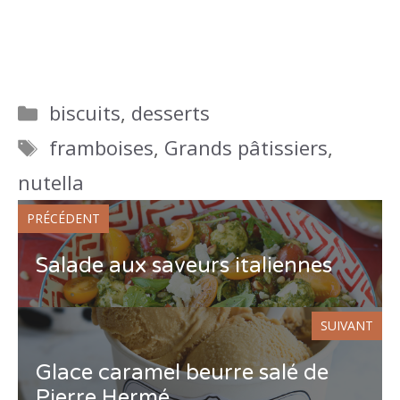
Catégories
biscuits
,
desserts
Étiquettes
framboises
,
Grands pâtissiers
,
nutella
PRÉCÉDENT
Salade aux saveurs italiennes
SUIVANT
Glace caramel beurre salé de
Pierre Hermé