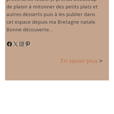
de plaisir à mitonner des petits plats et
autres desserts puis à les publier dans
cet espace depuis ma Bretagne natale.
Bonne découverte…
Facebook
X
Instagram
Pinterest
En savoir plus
>