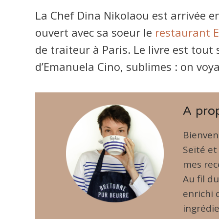
La Chef Dina Nikolaou est arrivée en 
ouvert avec sa soeur le
restaurant E
de traiteur à Paris. Le livre est to
d’Emanuela Cino, sublimes : on voyag
A pro
Bienven
Seïté et
mes rece
Au fil d
enrichi
ingrédie