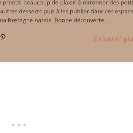
Je prends beaucoup de plaisir à mitonner des peti
 autres desserts puis à les publier dans cet espac
ma Bretagne natale. Bonne découverte…
terest
En savoir pl