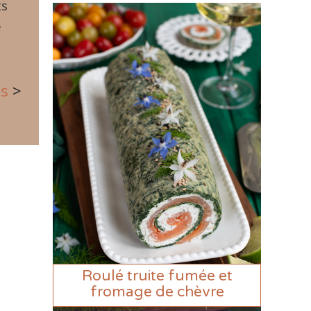
ts
e
us
>
Roulé truite fumée et
fromage de chèvre