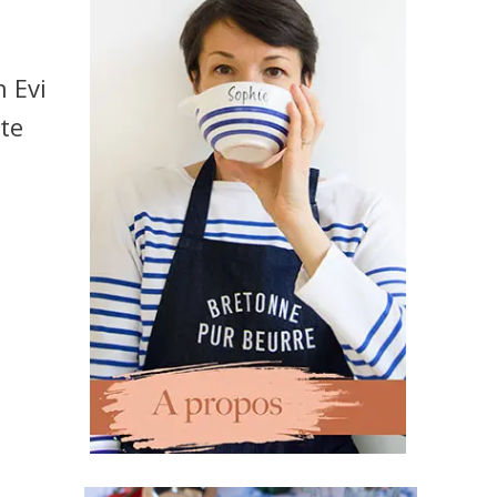
 Evi
tte