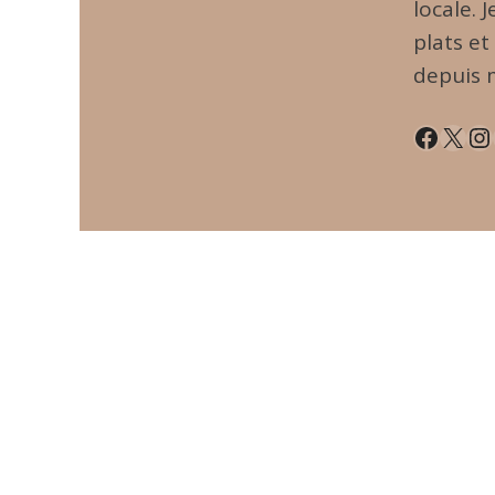
locale. 
plats et
depuis 
Facebook
X
Instagram
Pin