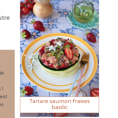
,
utre
ie
 !
’est
Tartare saumon fraises
es
basilic