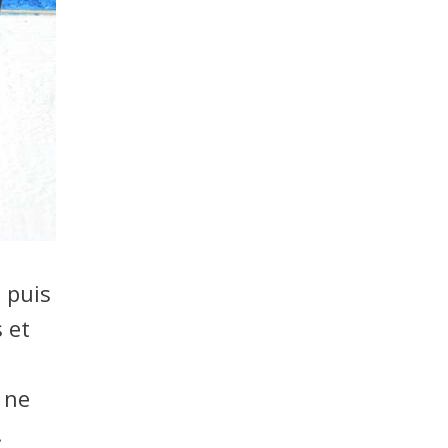
, puis
s et
e ne
.