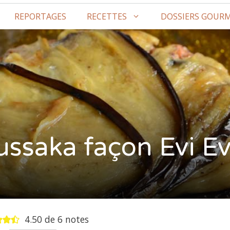
REPORTAGES
RECETTES
DOSSIERS GOUR
ssaka façon Evi E
4.50
de
6
notes