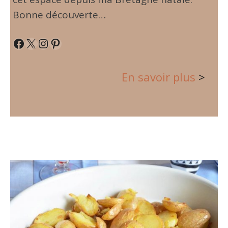
Bonne découverte…
Facebook
X
Instagram
Pinterest
En savoir plus
>