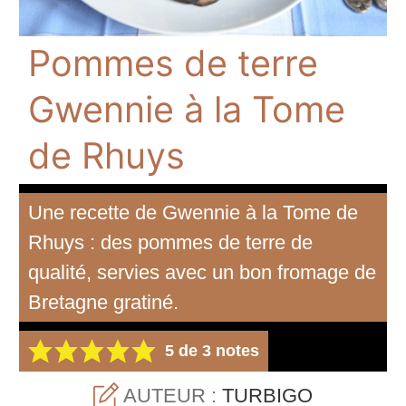
Pommes de terre
Gwennie à la Tome
de Rhuys
Une recette de Gwennie à la Tome de
Rhuys : des pommes de terre de
qualité, servies avec un bon fromage de
Bretagne gratiné.
5
de
3
notes
AUTEUR :
TURBIGO