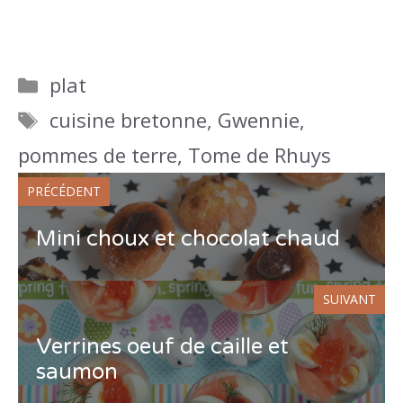
Catégories
plat
Étiquettes
cuisine bretonne
,
Gwennie
,
pommes de terre
,
Tome de Rhuys
PRÉCÉDENT
Mini choux et chocolat chaud
SUIVANT
Verrines oeuf de caille et
saumon