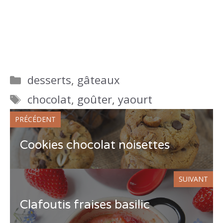
Catégories
desserts
,
gâteaux
Étiquettes
chocolat
,
goûter
,
yaourt
PRÉCÉDENT
Cookies chocolat noisettes
SUIVANT
Clafoutis fraises basilic