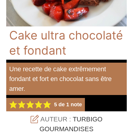
Cake ultra chocolaté
et fondant
Une recette de cake extrêmement
fondant et fort en chocolat sans être
amer.
5
de 1 note
AUTEUR :
TURBIGO
GOURMANDISES