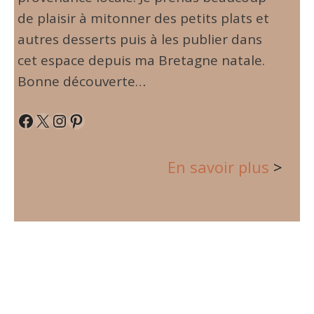
de plaisir à mitonner des petits plats et
autres desserts puis à les publier dans
cet espace depuis ma Bretagne natale.
Bonne découverte…
Facebook
X
Instagram
Pinterest
En savoir plus
>