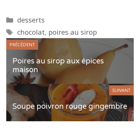
Catégories
desserts
Étiquettes
chocolat
,
poires au sirop
PRÉCÉDENT
Poires au sirop aux épices
maison
SUIVANT
Soupe poivron rouge gingembre