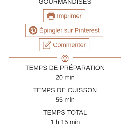
GOURMANDISES
Imprimer
Épingler sur Pinterest
Commenter
TEMPS DE PRÉPARATION
minutes
20
min
TEMPS DE CUISSON
minutes
55
min
TEMPS TOTAL
heure
minutes
1
h
15
min