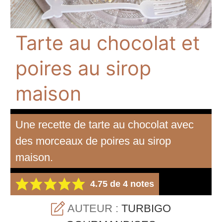
Tarte au chocolat et
poires au sirop
maison
Une recette de tarte au chocolat avec
des morceaux de poires au sirop
maison.
4.75
de
4
notes
AUTEUR :
TURBIGO