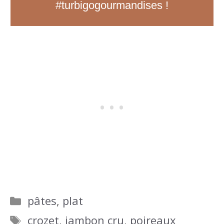
#turbigogourmandises !
Catégories
pâtes
,
plat
Étiquettes
crozet
,
jambon cru
,
poireaux