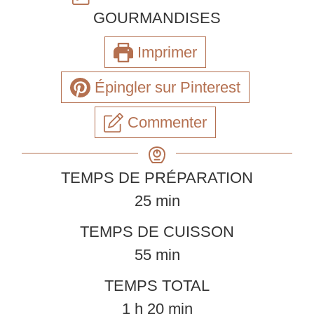
GOURMANDISES
Imprimer
Épingler sur Pinterest
Commenter
TEMPS DE PRÉPARATION
minutes
25
min
TEMPS DE CUISSON
minutes
55
min
TEMPS TOTAL
heure
minutes
1
h
20
min