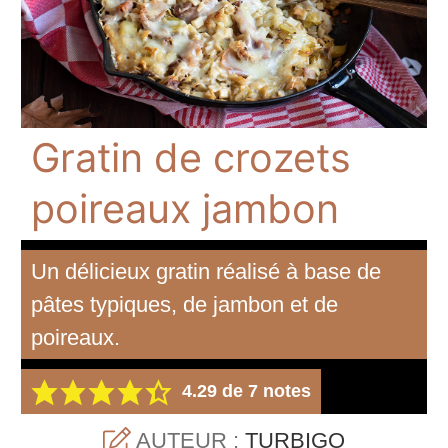
Gratin de crozets
poireaux jambon
Un délicieux gratin réalisé à base de
pâtes typiques, de jambon et de
poireaux.
4.29
de
7
notes
AUTEUR :
TURBIGO