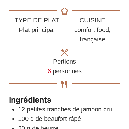
TYPE DE PLAT
CUISINE
Plat principal
comfort food,
française
Portions
6
personnes
Ingrédients
12
petites tranches de jambon cru
100
g
de beaufort râpé
20
g
de beurre