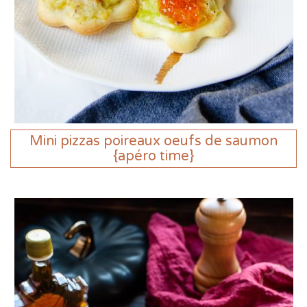
Mini pizzas poireaux oeufs de saumon
{apéro time}