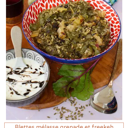
Blettes mélasse grenade et freekeh